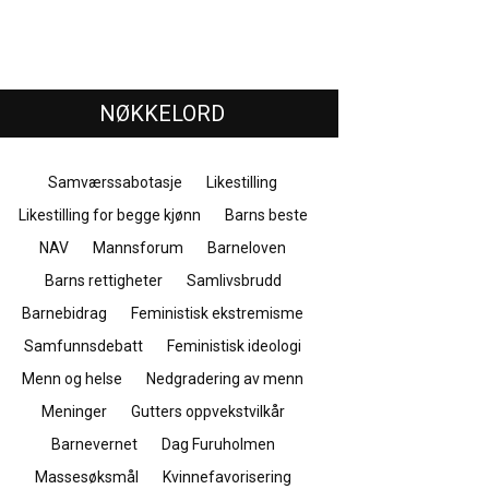
NØKKELORD
Samværssabotasje
Likestilling
Likestilling for begge kjønn
Barns beste
NAV
Mannsforum
Barneloven
Barns rettigheter
Samlivsbrudd
Barnebidrag
Feministisk ekstremisme
Samfunnsdebatt
Feministisk ideologi
Menn og helse
Nedgradering av menn
Meninger
Gutters oppvekstvilkår
Barnevernet
Dag Furuholmen
Massesøksmål
Kvinnefavorisering