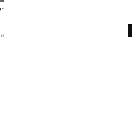
ar
til