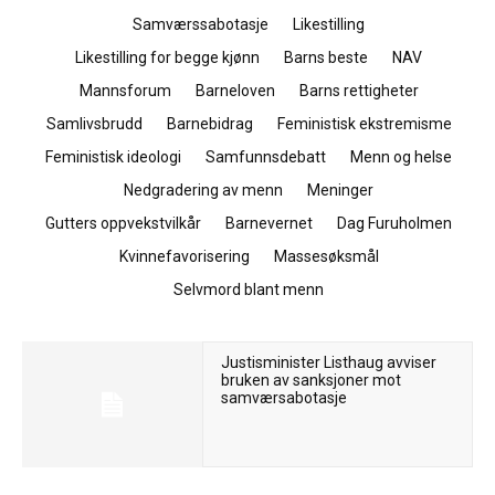
Samværssabotasje
Likestilling
Likestilling for begge kjønn
Barns beste
NAV
Mannsforum
Barneloven
Barns rettigheter
Samlivsbrudd
Barnebidrag
Feministisk ekstremisme
Feministisk ideologi
Samfunnsdebatt
Menn og helse
Nedgradering av menn
Meninger
Gutters oppvekstvilkår
Barnevernet
Dag Furuholmen
Kvinnefavorisering
Massesøksmål
Selvmord blant menn
Justisminister Listhaug avviser
bruken av sanksjoner mot
samværsabotasje