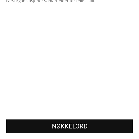
Farsorganisasjoner samarbeider for felles sak.
NØKKELORD