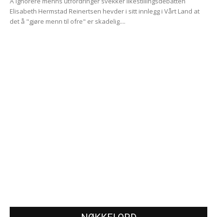
Å ignorere menns utfordringer svekker likestillingsdebatten
Elisabeth Hermstad Reinertsen hevder i sitt innlegg i Vårt Land at
det å "gjøre menn til ofre" er skadelig....