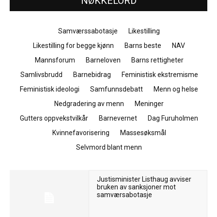
NØKKELORD
Samværssabotasje
Likestilling
Likestilling for begge kjønn
Barns beste
NAV
Mannsforum
Barneloven
Barns rettigheter
Samlivsbrudd
Barnebidrag
Feministisk ekstremisme
Feministisk ideologi
Samfunnsdebatt
Menn og helse
Nedgradering av menn
Meninger
Gutters oppvekstvilkår
Barnevernet
Dag Furuholmen
Kvinnefavorisering
Massesøksmål
Selvmord blant menn
Justisminister Listhaug avviser
bruken av sanksjoner mot
samværsabotasje