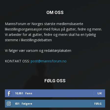
OM OSS
MannsForum er Norges største medlemsbaserte
likestillingsorganisasjon med fokus på gutter, fedre og menn.
Vi arbeider for at gutter, fedre og menn skal ha en tydelig
stemme i likestillingsdebatten
Vi følger vær varsom og redaktørplakaten
KONTAKT OSS:
post@mannsforum.no
FØLG OSS
10,951
Fans
LIK
651
Følgere
FØLG