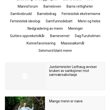
Mannsforum
Barneloven
Barns rettigheter
Samlivsbrudd
Barnebidrag
Feministisk ekstremisme
Feministisk ideologi
Samfunnsdebatt
Menn og helse
Nedgradering av menn
Meninger
Gutters oppvekstvilkår
Barnevernet
Dag Furuholmen
Kvinnefavorisering
Massesøksmål
Selvmord blant menn
Justisminister Listhaug avviser
bruken av sanksjoner mot
samværsabotasje
Mange menn er naive