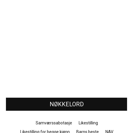
NØKKELORD
Samværssabotasje
Likestilling
Likestilling for begge kjønn
Barns beste
NAV