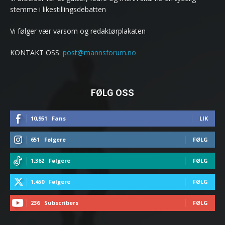
stemme i likestillingsdebatten
Vi følger vær varsom og redaktørplakaten
KONTAKT OSS:
post@mannsforum.no
FØLG OSS
10,951
Fans
LIK
651
Følgere
FØLG
1,362
Følgere
FØLG
1,450
Følgere
FØLG
236
Subscribers
FØLG