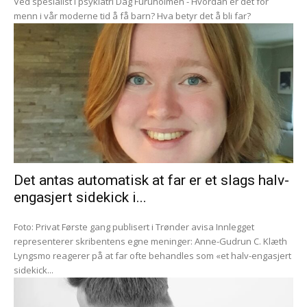
Ved spesialist i psykiatri Dag Furuholmen - Hvordan er det for
menn i vår moderne tid å få barn? Hva betyr det å bli far?
Det antas automatisk at far er et slags halv-
engasjert sidekick i...
Foto: Privat Første gang publisert i Trønder avisa Innlegget
representerer skribentens egne meninger: Anne-Gudrun C. Klæth
Lyngsmo reagerer på at far ofte behandles som «et halv-engasjert
sidekick...