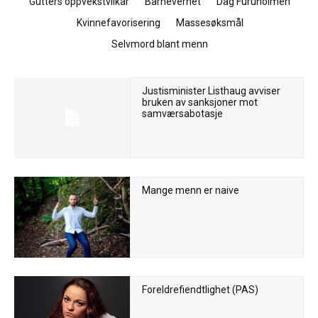
Gutters oppvekstvilkår
Barnevernet
Dag Furuholmen
Kvinnefavorisering
Massesøksmål
Selvmord blant menn
Justisminister Listhaug avviser
bruken av sanksjoner mot
samværsabotasje
Mange menn er naive
Foreldrefiendtlighet (PAS)