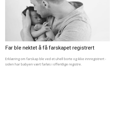
Far ble nektet å få farskapet registrert
Erklæring om farskap ble ved et uhell borte og ikke innregistrert -
siden har babyen vært farløs i offentlige registre.