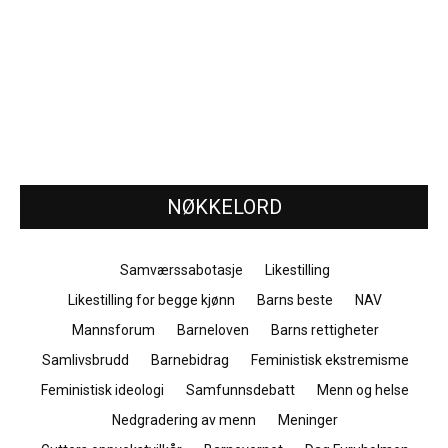
NØKKELORD
Samværssabotasje
Likestilling
Likestilling for begge kjønn
Barns beste
NAV
Mannsforum
Barneloven
Barns rettigheter
Samlivsbrudd
Barnebidrag
Feministisk ekstremisme
Feministisk ideologi
Samfunnsdebatt
Menn og helse
Nedgradering av menn
Meninger