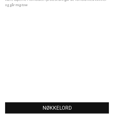
og går mig-tow
NØKKELORD