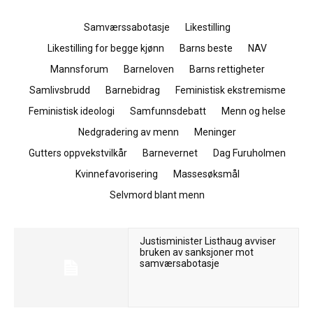
Samværssabotasje
Likestilling
Likestilling for begge kjønn
Barns beste
NAV
Mannsforum
Barneloven
Barns rettigheter
Samlivsbrudd
Barnebidrag
Feministisk ekstremisme
Feministisk ideologi
Samfunnsdebatt
Menn og helse
Nedgradering av menn
Meninger
Gutters oppvekstvilkår
Barnevernet
Dag Furuholmen
Kvinnefavorisering
Massesøksmål
Selvmord blant menn
Justisminister Listhaug avviser
bruken av sanksjoner mot
samværsabotasje