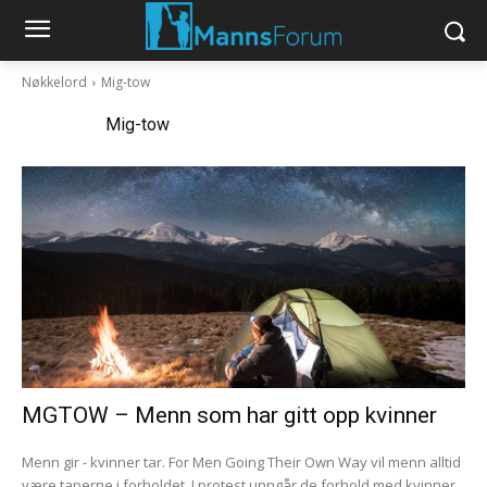
Nøkkelord
Mig-tow
Nøkkelord:
Mig-tow
MGTOW – Menn som har gitt opp kvinner
Menn gir - kvinner tar. For Men Going Their Own Way vil menn alltid
være taperne i forholdet. I protest unngår de forhold med kvinner