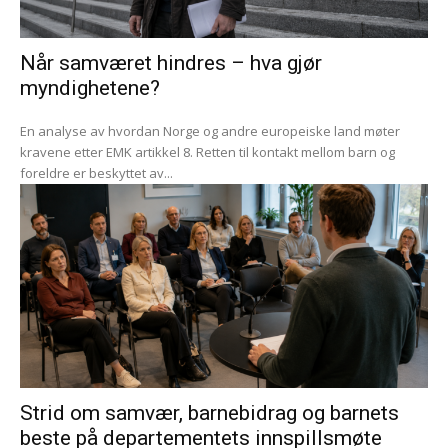
Når samværet hindres – hva gjør
myndighetene?
En analyse av hvordan Norge og andre europeiske land møter
kravene etter EMK artikkel 8. Retten til kontakt mellom barn og
foreldre er beskyttet av...
Strid om samvær, barnebidrag og barnets
beste på departementets innspillsmøte