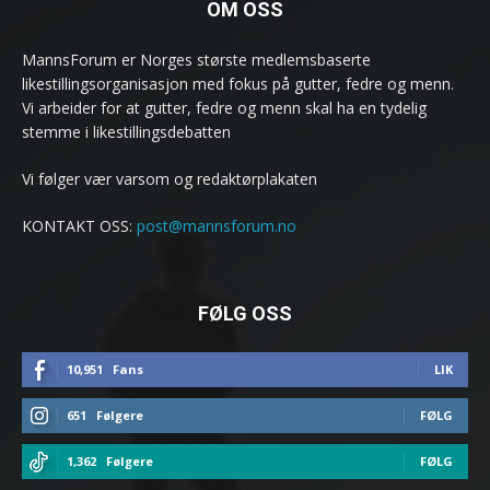
OM OSS
MannsForum er Norges største medlemsbaserte
likestillingsorganisasjon med fokus på gutter, fedre og menn.
Vi arbeider for at gutter, fedre og menn skal ha en tydelig
stemme i likestillingsdebatten
Vi følger vær varsom og redaktørplakaten
KONTAKT OSS:
post@mannsforum.no
FØLG OSS
10,951
Fans
LIK
651
Følgere
FØLG
1,362
Følgere
FØLG