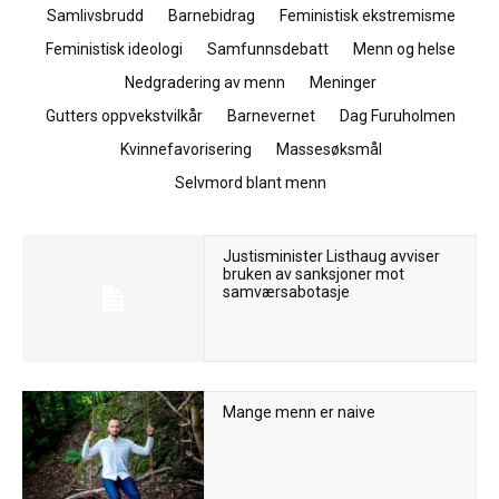
Samlivsbrudd
Barnebidrag
Feministisk ekstremisme
Feministisk ideologi
Samfunnsdebatt
Menn og helse
Nedgradering av menn
Meninger
Gutters oppvekstvilkår
Barnevernet
Dag Furuholmen
Kvinnefavorisering
Massesøksmål
Selvmord blant menn
Justisminister Listhaug avviser
bruken av sanksjoner mot
samværsabotasje
Mange menn er naive