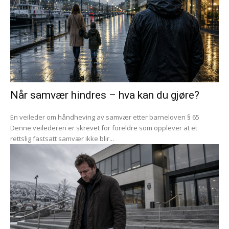
Når samvær hindres – hva kan du gjøre?
En veileder om håndheving av samvær etter barneloven § 65
Denne veilederen er skrevet for foreldre som opplever at et
rettslig fastsatt samvær ikke blir...