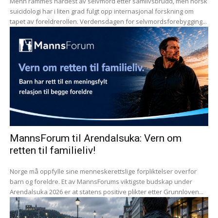
Menn rammes hardest av selvmord etter samlivsbrudd, men norsk
suicidologi har i liten grad fulgt opp internasjonal forskning om
tapet av foreldrerollen. Verdensdagen for selvmordsforebygging...
MannsForum til Arendalsuka: Vern om
retten til familieliv!
Norge må oppfylle sine menneskerettslige forpliktelser overfor
barn og foreldre. Et av MannsForums viktigste budskap under
Arendalsuka 2026 er at statens positive plikter etter Grunnloven...