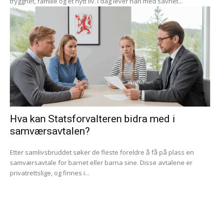
trygghet, familie og et nytt liv. I dag lever han med savnet...
Hva kan Statsforvalteren bidra med i
samværsavtalen?
Etter samlivsbruddet søker de fleste foreldre å få på plass en
samværsavtale for barnet eller barna sine. Disse avtalene er
privatrettslige, og finnes i...