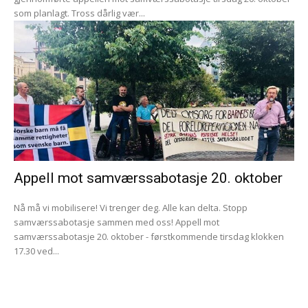
som planlagt. Tross dårlig vær...
Appell mot samværssabotasje 20. oktober
Nå må vi mobilisere! Vi trenger deg. Alle kan delta. Stopp
samværssabotasje sammen med oss! Appell mot
samværssabotasje 20. oktober - førstkommende tirsdag klokken
17.30 ved...