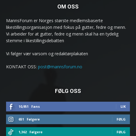
OM OSS
MannsForum er Norges største medlemsbaserte
likestillingsorganisasjon med fokus på gutter, fedre og menn.
Vi arbeider for at gutter, fedre og menn skal ha en tydelig
stemme i likestillingsdebatten
Vi følger vær varsom og redaktørplakaten
KONTAKT OSS:
post@mannsforum.no
FØLG OSS
10,951
Fans
LIK
651
Følgere
FØLG
1,362
Følgere
FØLG