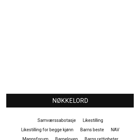
NØKKELORD
Samværssabotasje
Likestilling
Likestilling for begge kjønn
Barns beste
NAV
Mannsforum
Barneloven
Barns rettigheter