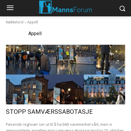
Nøkkelord
Appell
Nøkkelord:
Appell
STOPP SAMVÆRSSABOTASJE
Pøsende regnvær ser ut til å ha blitt varemerket vårt, men vi
gjennomførte appellen mot samværssabotasje tirsdag 20. oktober