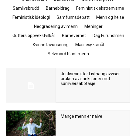
Samlivsbrudd
Barnebidrag
Feministisk ekstremisme
Feministisk ideologi
Samfunnsdebatt
Menn og helse
Nedgradering av menn
Meninger
Gutters oppvekstvilkår
Barnevernet
Dag Furuholmen
Kvinnefavorisering
Massesøksmål
Selvmord blant menn
Justisminister Listhaug avviser
bruken av sanksjoner mot
samværsabotasje
Mange menn er naive