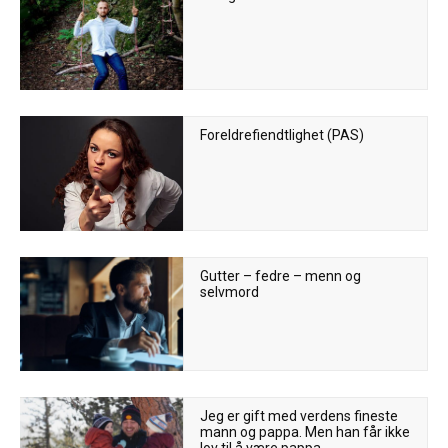
Foreldrefiendtlighet (PAS)
Gutter – fedre – menn og
selvmord
Jeg er gift med verdens fineste
mann og pappa. Men han får ikke
lov til å være pappa