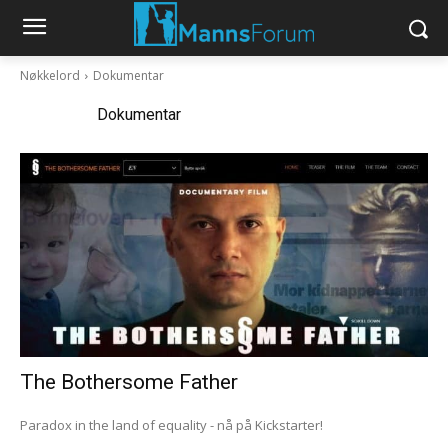
Nøkkelord
Dokumentar
Nøkkelord:
Dokumentar
The Bothersome Father
Paradox in the land of equality - nå på Kickstarter!