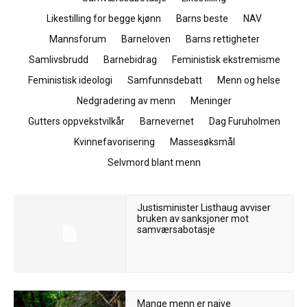
Likestilling for begge kjønn
Barns beste
NAV
Mannsforum
Barneloven
Barns rettigheter
Samlivsbrudd
Barnebidrag
Feministisk ekstremisme
Feministisk ideologi
Samfunnsdebatt
Menn og helse
Nedgradering av menn
Meninger
Gutters oppvekstvilkår
Barnevernet
Dag Furuholmen
Kvinnefavorisering
Massesøksmål
Selvmord blant menn
Justisminister Listhaug avviser
bruken av sanksjoner mot
samværsabotasje
Mange menn er naive