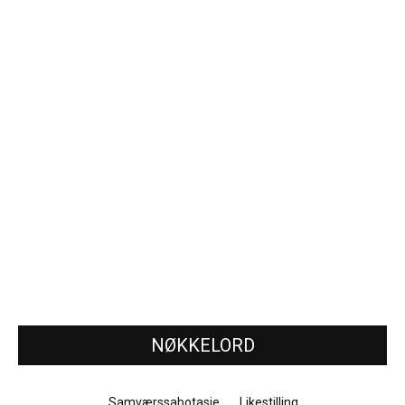
NØKKELORD
Samværssabotasje
Likestilling