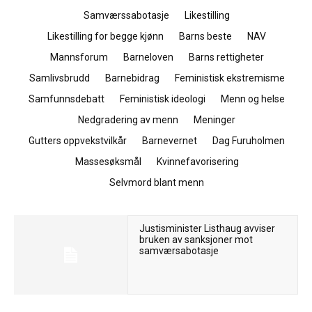
Samværssabotasje
Likestilling
Likestilling for begge kjønn
Barns beste
NAV
Mannsforum
Barneloven
Barns rettigheter
Samlivsbrudd
Barnebidrag
Feministisk ekstremisme
Samfunnsdebatt
Feministisk ideologi
Menn og helse
Nedgradering av menn
Meninger
Gutters oppvekstvilkår
Barnevernet
Dag Furuholmen
Massesøksmål
Kvinnefavorisering
Selvmord blant menn
Justisminister Listhaug avviser
bruken av sanksjoner mot
samværsabotasje