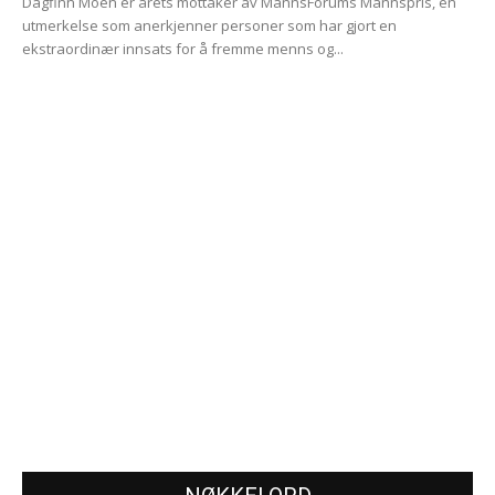
Dagfinn Moen er årets mottaker av MannsForums Mannspris, en
utmerkelse som anerkjenner personer som har gjort en
ekstraordinær innsats for å fremme menns og...