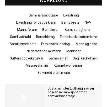
NØKKELORD
Samværssabotasje
Likestilling
Likestilling for begge kjønn
Barns beste
NAV
Mannsforum
Barneloven
Barns rettigheter
Samlivsbrudd
Barnebidrag
Feministisk ekstremisme
Samfunnsdebatt
Feministisk ideologi
Menn og helse
Nedgradering av menn
Meninger
Gutters oppvekstvilkår
Barnevernet
Dag Furuholmen
Massesøksmål
Kvinnefavorisering
Selvmord blant menn
Justisminister Listhaug avviser
bruken av sanksjoner mot
samværsabotasje