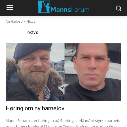
Nøkkelord
Nktvs
Nøkkelord:
nktvs
Høring om ny barnelov
MannsForum etter høringen på Stortinget: Nå må vi styrke barnets
rett til begge foreldre! Skrevet av Tommy Karlsen og Morten Kvam