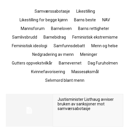
Samværssabotasje
Likestilling
Likestilling for begge kjønn
Barns beste
NAV
Mannsforum
Barneloven
Barns rettigheter
Samlivsbrudd
Barnebidrag
Feministisk ekstremisme
Feministisk ideologi
Samfunnsdebatt
Menn og helse
Nedgradering av menn
Meninger
Gutters oppvekstvilkår
Barnevernet
Dag Furuholmen
Kvinnefavorisering
Massesøksmål
Selvmord blant menn
Justisminister Listhaug avviser
bruken av sanksjoner mot
samværsabotasje