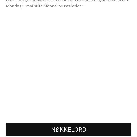
Mandag 5. mai stilte MannsForums leder...
NØKKELORD