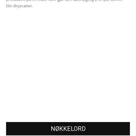
Elin Ørjasæter.
NØKKELORD