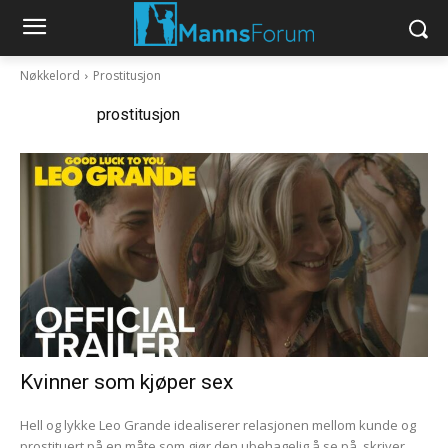
Nøkkelord
Prostitusjon
Nøkkelord:
prostitusjon
Kvinner som kjøper sex
Hell og lykke Leo Grande idealiserer relasjonen mellom kunde og
prostituert på en måte som gjør den ubehagelig å se på, skriver