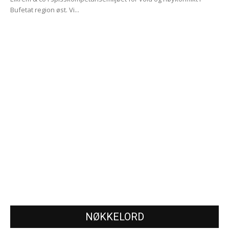
Bufetat region øst. Vi...
NØKKELORD