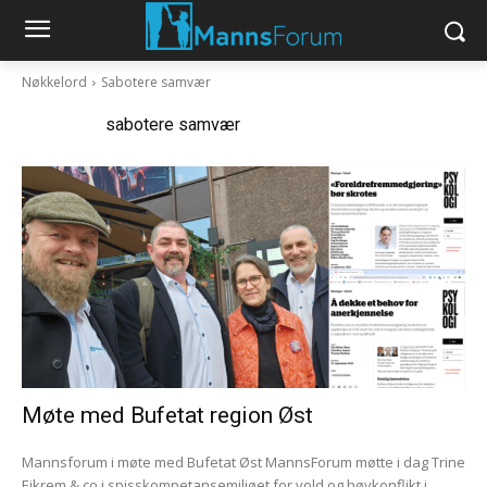
Nøkkelord
Sabotere samvær
Nøkkelord:
sabotere samvær
Møte med Bufetat region Øst
Mannsforum i møte med Bufetat Øst MannsForum møtte i dag Trine
Eikrem & co i spisskompetansemiljøet for vold og høykonflikt i