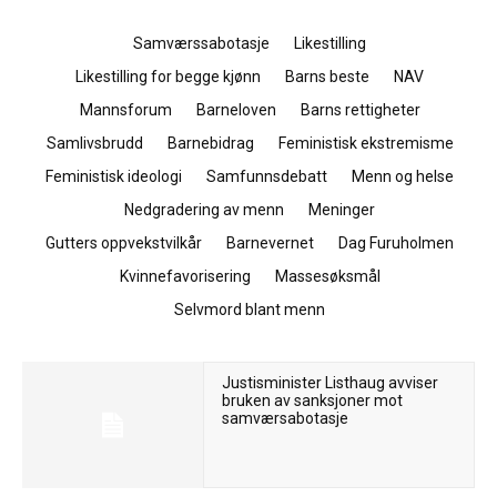
Samværssabotasje
Likestilling
Likestilling for begge kjønn
Barns beste
NAV
Mannsforum
Barneloven
Barns rettigheter
Samlivsbrudd
Barnebidrag
Feministisk ekstremisme
Feministisk ideologi
Samfunnsdebatt
Menn og helse
Nedgradering av menn
Meninger
Gutters oppvekstvilkår
Barnevernet
Dag Furuholmen
Kvinnefavorisering
Massesøksmål
Selvmord blant menn
Justisminister Listhaug avviser
bruken av sanksjoner mot
samværsabotasje