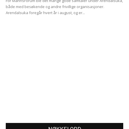
For MannsForum ble det mange gode samtaler under Arendalsuka,
både med besøkende og andre frivillige organisasjoner.
Arendalsuka foregår hvert år i august, og er...