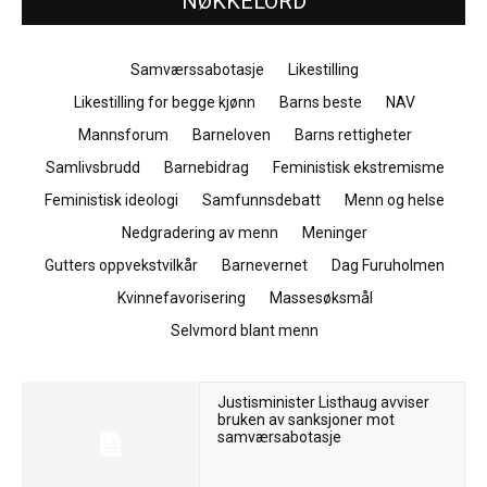
NØKKELORD
Samværssabotasje
Likestilling
Likestilling for begge kjønn
Barns beste
NAV
Mannsforum
Barneloven
Barns rettigheter
Samlivsbrudd
Barnebidrag
Feministisk ekstremisme
Feministisk ideologi
Samfunnsdebatt
Menn og helse
Nedgradering av menn
Meninger
Gutters oppvekstvilkår
Barnevernet
Dag Furuholmen
Kvinnefavorisering
Massesøksmål
Selvmord blant menn
Justisminister Listhaug avviser
bruken av sanksjoner mot
samværsabotasje