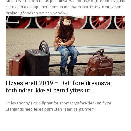
Media har fått bra fokus på samværssabotasje og barnebidrag. Nå
rettes det også oppmerksomhet mot barnebortføring. Nettavisen
brakte i går saken om at NAV selv...
Høyesterett 2019 – Delt foreldreansvar
forhindrer ikke at barn flyttes ut...
En lovendring i 2016 åpnet for at omsorgsforelder kan flytte
utenlands med felles barn uten "særlige grunner".