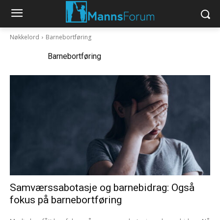
Nøkkelord
Barnebortføring
Nøkkelord:
Barnebortføring
Samværssabotasje og barnebidrag: Også
fokus på barnebortføring