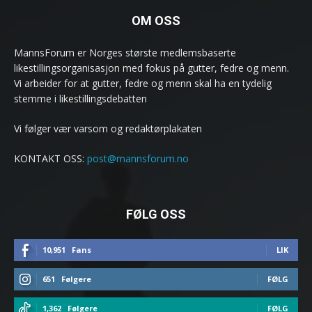
OM OSS
MannsForum er Norges største medlemsbaserte
likestillingsorganisasjon med fokus på gutter, fedre og menn.
Vi arbeider for at gutter, fedre og menn skal ha en tydelig
stemme i likestillingsdebatten
Vi følger vær varsom og redaktørplakaten
KONTAKT OSS:
post@mannsforum.no
FØLG OSS
10,951
Fans
LIK
651
Følgere
FØLG
1,362
Følgere
FØLG