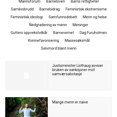
Mannsforum
Barneloven
Barns rettigheter
Samlivsbrudd
Barnebidrag
Feministisk ekstremisme
Feministisk ideologi
Samfunnsdebatt
Menn og helse
Nedgradering av menn
Meninger
Gutters oppvekstvilkår
Barnevernet
Dag Furuholmen
Kvinnefavorisering
Massesøksmål
Selvmord blant menn
Justisminister Listhaug avviser
bruken av sanksjoner mot
samværsabotasje
Mange menn er naive