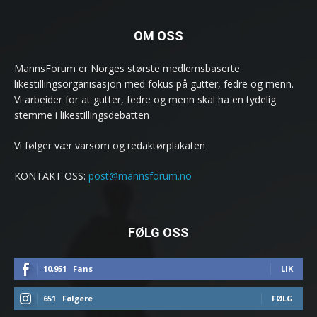
OM OSS
MannsForum er Norges største medlemsbaserte
likestillingsorganisasjon med fokus på gutter, fedre og menn.
Vi arbeider for at gutter, fedre og menn skal ha en tydelig
stemme i likestillingsdebatten
Vi følger vær varsom og redaktørplakaten
KONTAKT OSS:
post@mannsforum.no
FØLG OSS
10,951
Fans
LIK
651
Følgere
FØLG