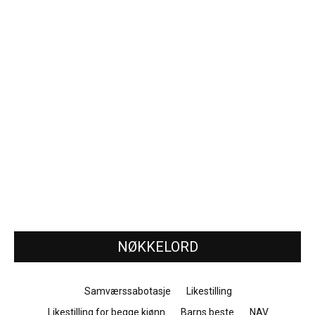
NØKKELORD
Samværssabotasje
Likestilling
Likestilling for begge kjønn
Barns beste
NAV