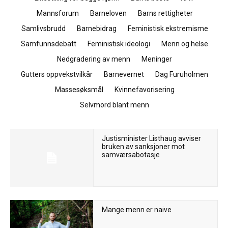
Mannsforum
Barneloven
Barns rettigheter
Samlivsbrudd
Barnebidrag
Feministisk ekstremisme
Samfunnsdebatt
Feministisk ideologi
Menn og helse
Nedgradering av menn
Meninger
Gutters oppvekstvilkår
Barnevernet
Dag Furuholmen
Massesøksmål
Kvinnefavorisering
Selvmord blant menn
Justisminister Listhaug avviser
bruken av sanksjoner mot
samværsabotasje
Mange menn er naive