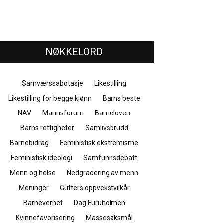
NØKKELORD
Samværssabotasje
Likestilling
Likestilling for begge kjønn
Barns beste
NAV
Mannsforum
Barneloven
Barns rettigheter
Samlivsbrudd
Barnebidrag
Feministisk ekstremisme
Feministisk ideologi
Samfunnsdebatt
Menn og helse
Nedgradering av menn
Meninger
Gutters oppvekstvilkår
Barnevernet
Dag Furuholmen
Kvinnefavorisering
Massesøksmål