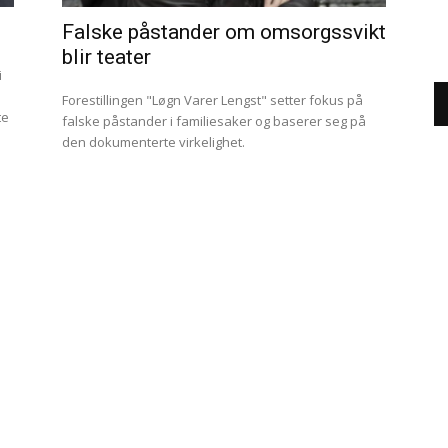
Falske påstander om omsorgssvikt
blir teater
Forestillingen "Løgn Varer Lengst" setter fokus på
falske påstander i familiesaker og baserer seg på
den dokumenterte virkelighet.