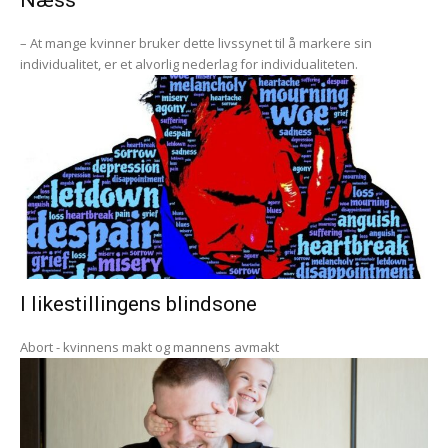
Næss
– At mange kvinner bruker dette livssynet til å markere sin
individualitet, er et alvorlig nederlag for individualiteten.
I likestillingens blindsone
Abort - kvinnens makt og mannens avmakt