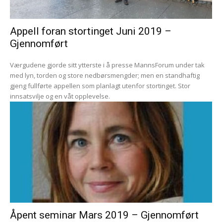
Appell foran stortinget Juni 2019 –
Gjennomført
Værgudene gjorde sitt ytterste i å presse MannsForum under tak
med lyn, torden og store nedbørsmengder; men en standhaftig
gjeng fullførte appellen som planlagt utenfor stortinget. Stor
innsatsvilje og en våt opplevelse.
Åpent seminar Mars 2019 – Gjennomført