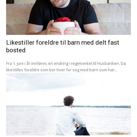
Likestiller foreldre til barn med delt fast
bosted
Fra 1. juni i år innføres en endring i regelverket til Husbanken. Da
likestilles foreldre som bor hver for seg med barn som har...