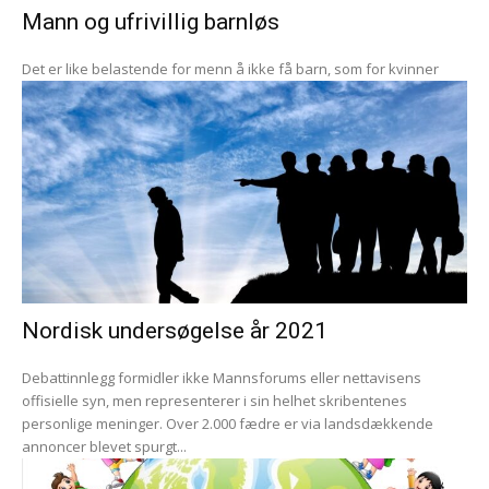
Mann og ufrivillig barnløs
Det er like belastende for menn å ikke få barn, som for kvinner
Nordisk undersøgelse år 2021
Debattinnlegg formidler ikke Mannsforums eller nettavisens
offisielle syn, men representerer i sin helhet skribentenes
personlige meninger. Over 2.000 fædre er via landsdækkende
annoncer blevet spurgt...