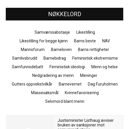
NØKKELORD
Samværssabotasje
Likestilling
Likestilling for begge kjønn
Barns beste
NAV
Mannsforum
Barneloven
Barns rettigheter
Samlivsbrudd
Barnebidrag
Feministisk ekstremisme
Samfunnsdebatt
Feministisk ideologi
Menn og helse
Nedgradering av menn
Meninger
Gutters oppvekstvilkår
Barnevernet
Dag Furuholmen
Massesøksmål
Kvinnefavorisering
Selvmord blant menn
Justisminister Listhaug avviser
bruken av sanksjoner mot