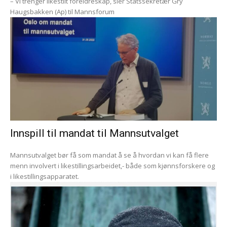
– Vi trenger likestilt foreldreskap, sier Statssekretær Gry
Haugsbakken (Ap) til Mannsforum
Innspill til mandat til Mannsutvalget
Mannsutvalget bør få som mandat å se å hvordan vi kan få flere
menn involvert i likestillingsarbeidet,- både som kjønnsforskere og
i likestillingsapparatet.